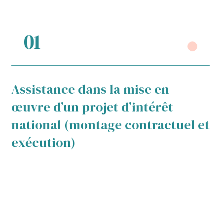
01
Assistance dans la mise en
M
œuvre d’un projet d’intérêt
national (montage contractuel et
r
exécution)