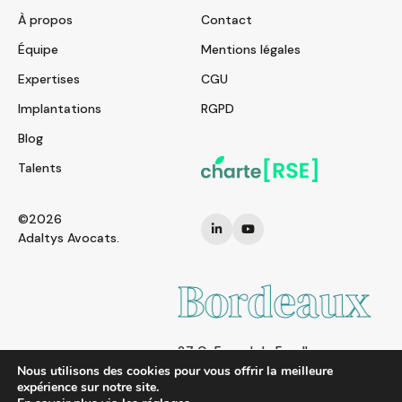
À propos
Contact
Équipe
Mentions légales
Expertises
CGU
Implantations
RGPD
Blog
Talents
©2026
Adaltys Avocats.
eaux
Ma
ayolle,
25 rue d
13002 M
Nous utilisons des cookies pour vous offrir la meilleure
expérience sur notre site.
FRANCE