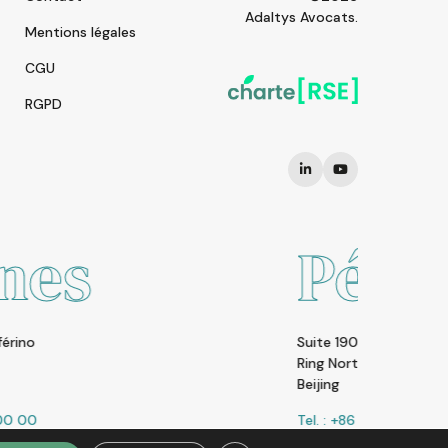
Adaltys Avocats.
Mentions légales
CGU
RGPD
Pékin
Suite 1902 SOHO Nexus Cente | A19 East Third
Ring North Road | Chaoyang District | 100020
Beijing
Tel. : +86 10 8523 6858