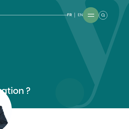
FR
EN
sation ?