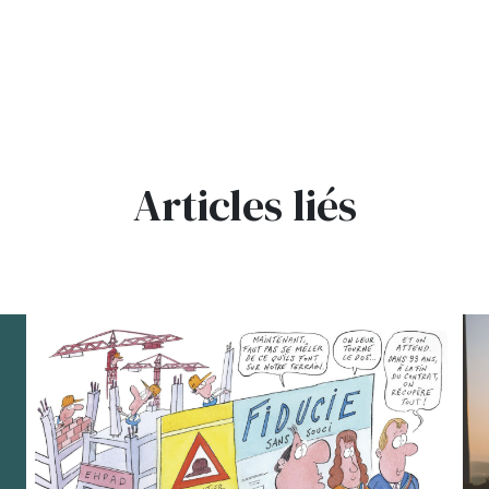
Articles liés
bg
bg