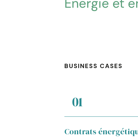
Énergie et 
BUSINESS CASES
01
éalisation et
Contrats énergétiq