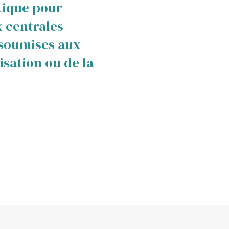
tique pour
contentieuse de
x centrales
d’électricité et 
 soumises aux
relations avec l’
isation ou de la
de réseau et la
Régulation de l’