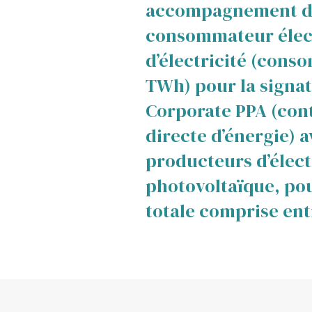
ntrale
accompagnement d
ieux-la-Pape
consommateur élect
d’électricité (cons
TWh) pour la signa
Corporate PPA (cont
directe d’énergie) 
producteurs d’élect
photovoltaïque, po
totale comprise ent