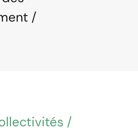
ment
/
llectivités
/