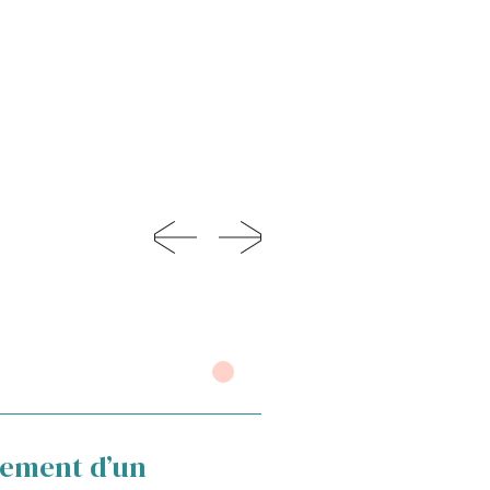
03
ement d’un
Fourniture : ass