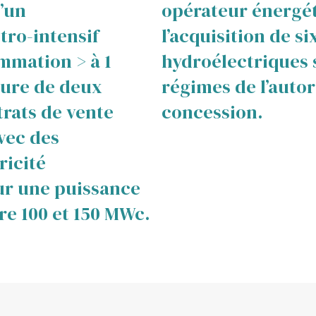
’un
opérateur énergé
ro-intensif
l’acquisition de si
ommation > à 1
hydroélectriques
ture de deux
régimes de l’autor
rats de vente
concession.
avec des
ricité
ur une puissance
re 100 et 150 MWc.