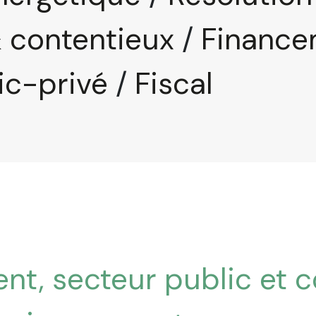
& contentieux
/
Finance
ic-privé
/
Fiscal
, secteur public et co