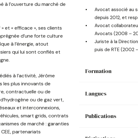
ipé à l’ouverture du marché de
Avocat associé au s
depuis 2012, et res
Avocat collaborateu
» et « efficace », ses clients
Avocats (2008 – 20
mprégnée d’une forte culture
Juriste à la Directio
que à l’énergie, atout
puis de RTE (2002 
iers qui lui sont confiés et
igne.
Formation
iés à l’activité, Jérôme
s les plus innovants de
re, contractuelle ou de
Langues
d’hydrogène ou de gaz vert,
seaux et interconnexions,
Publications
éhicules, smart grids, contrats
canismes de marché : garanties
 CEE, partenariats