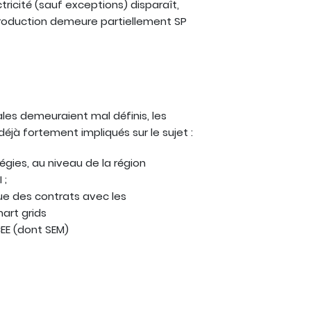
ricité (sauf exceptions) disparaît,
 Production demeure partiellement SP
iales demeuraient mal définis, les
déjà fortement impliqués sur le sujet :
égies, au niveau de la région
 ;
evue des contrats avec les
art grids
 CEE (dont SEM)