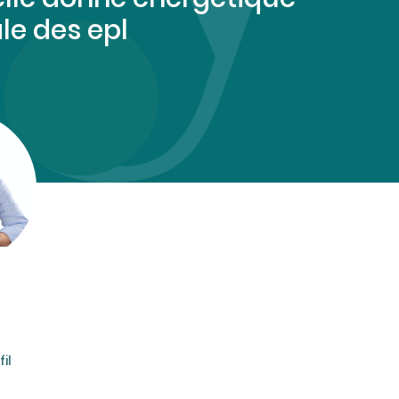
ale des epl
il