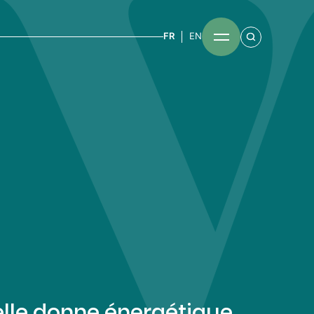
FR
EN
lle donne énergétique