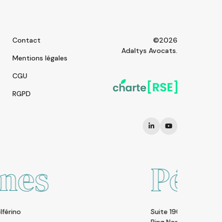
Contact
©2026
Adaltys Avocats.
Mentions légales
CGU
RGPD
Pékin
Suite 1902 SOHO Nexus Cente | A19 East Third