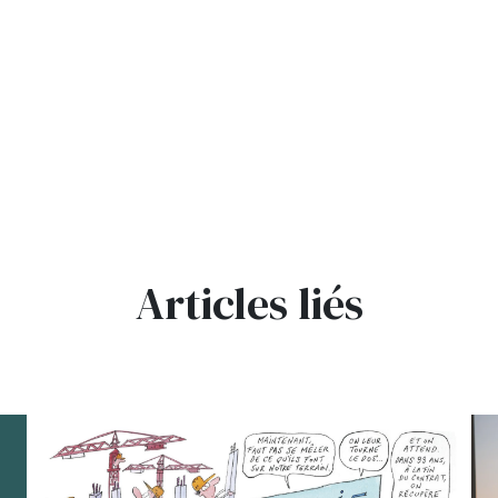
Articles liés
bg
bg