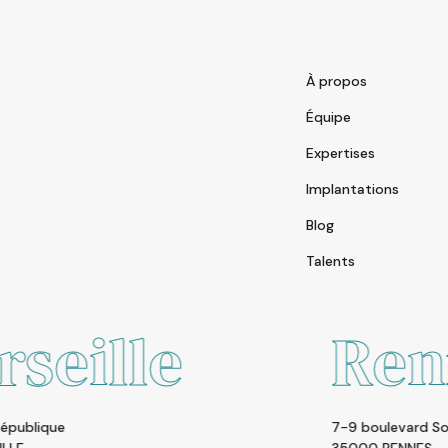
À propos
Équipe
Expertises
Implantations
Blog
Talents
Rennes
7-9 boulevard Solférino