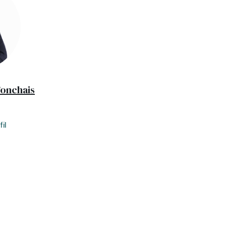
Fonchais
il