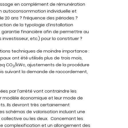
passage en complément de rémunération
en autoconsommation individuelle et
de 20 ans ? fréquence des périodes ?
ction de la typologie d’installation
 garantie financière afin de permettre au
 investisseur, etc.) pour la constituer ?
ations techniques de moindre importance :
paux ont été utilisés plus de trois mois,
 eq CO
/kWc, ajustements de la procédure
2
mois suivant la demande de raccordement,
ées par l’arrêté vont contraindre les
eur modèle économique et leur mode de
ojets. Ils devront très certainement
à des schémas de valorisation incluant une
, collective ou les deux. Concernant les
s une complexification et un allongement des