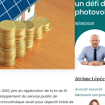
un défi d
photovo
15/05/2025
Jérôme Lépée
Avocat associé
2002, pris en application de la loi du 10
Découvrir son prof
veloppement du service public de
hotovoltaïque avait pour objectif initial de