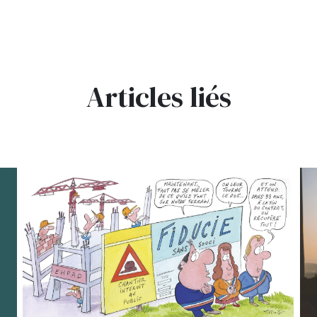
Articles liés
bg
bg