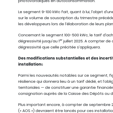
photovoltaïques en autoconsommation.
Le segment 9-100 kWc fait, quant à lui, l’objet d’
sur le volume de souscription du trimestre précéd
les développeurs lors de l’élaboration de leurs plan
Concernant le segment 100-500 kWc, le tarif d’a
er
dégressivité jusqu’au 1
juillet 2025. A compter d
dégressivité que celle précitée s’appliquera.
Des modifications substantielles et des incert
installation
s
Parmi les nouveautés notables sur ce segment, figu
résilience qui donnera lieu à un tarif dédié, et l’obl
territoriales — de constituer une garantie financi
consignation auprès de la Caisse des Dépôts ou 
Plus important encore, à compter de septembre 20
(« AOS ») devraient être lancés pour ces installat