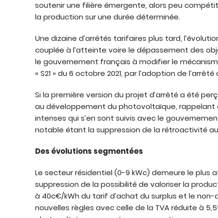
soutenir une filière émergente, alors peu compétit
la production sur une durée déterminée.
Une dizaine d’arrêtés tarifaires plus tard, l’évol
couplée à l’atteinte voire le dépassement des obj
le gouvernement français à modifier le mécanisme 
« S21 » du 6 octobre 2021, par l’adoption de l’arrêté
Si la première version du projet d’arrêté a été 
au développement du photovoltaïque, rappelant à l
intenses qui s’en sont suivis avec le gouvernemen
notable étant la suppression de la rétroactivité au
Des évolutions segmentées
Le secteur résidentiel (0-9 kWc) demeure le plus af
suppression de la possibilité de valoriser la produc
à 40c€/kWh du tarif d’achat du surplus et le non-
nouvelles règles avec celle de la TVA réduite à 5,5%