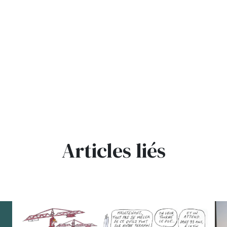
Articles liés
bg
bg