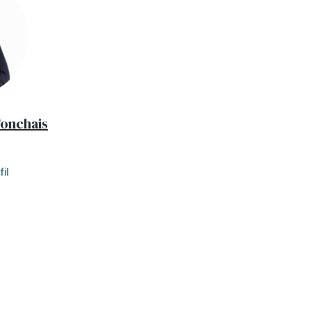
Fonchais
il