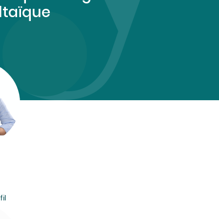
ltaïque
il