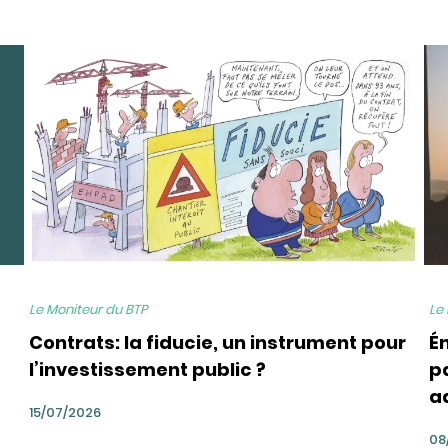
bg
bg
Le Moniteur du BTP
Le
Contrats: la fiducie, un instrument pour
É
l’investissement public ?
pa
a
15/07/2026
08