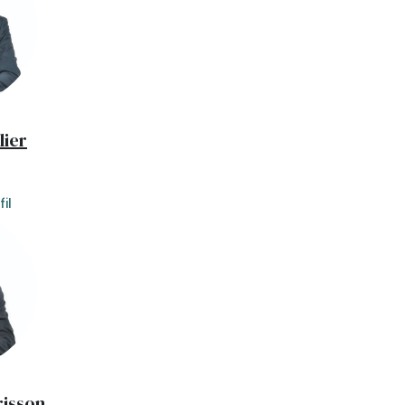
lier
il
risson