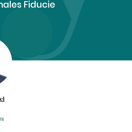
nales Fiducie
el
il