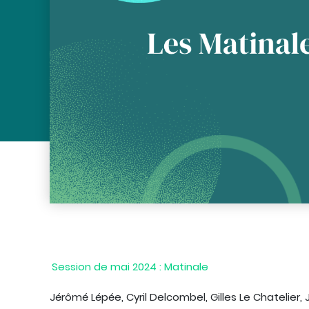
Session de mai 2024 : Matinale
Jérômé Lépée, Cyril Delcombel, Gilles Le Chatelier,