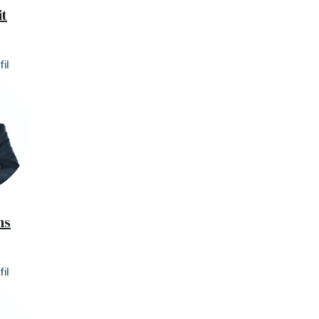
it
il
ns
il