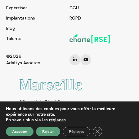
Expertises
CGU
Implantations
RGPD
Blog
Talents
©2026
Adaltys Avocats.
Marseille
25 rue de la République
13002 MARSEILLE
Nous utilisons des cookies pour vous offrir la meilleure
expérience sur notre site.
FRANCE
En savoir plus via les
réglages
.
Tel. : + 33 (0)4 91 01 95 26
Fermer la bannière d
Accepter
Rejeter
Réglages