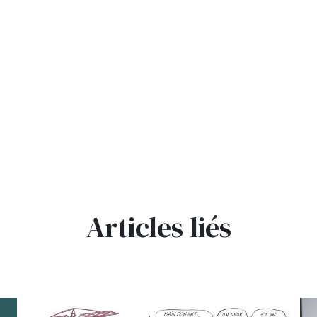
Articles liés
bg
bg