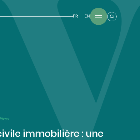
FR
EN
ières
civile immobilière : une