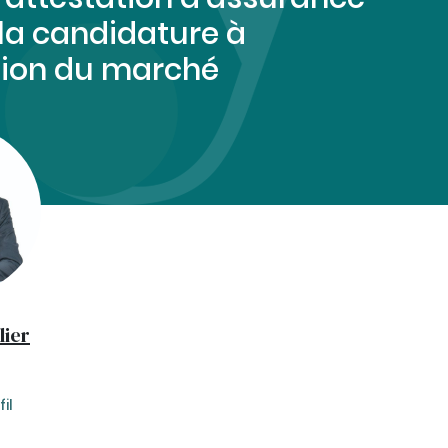
 la candidature à
ution du marché
lier
il