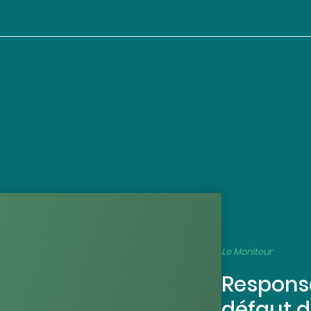
Le Moniteur
Responsa
défaut d