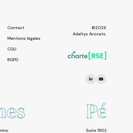
Contact
©2026
Adaltys Avocats.
Mentions légales
CGU
RGPD
Pékin
Suite 1902 SOHO Nexus Cente | A19 East Third