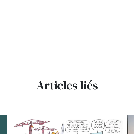
Articles liés
bg
bg