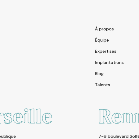
À propos
Équipe
Expertises
Implantations
Blog
Talents
Rennes
7-9 boulevard Solférino