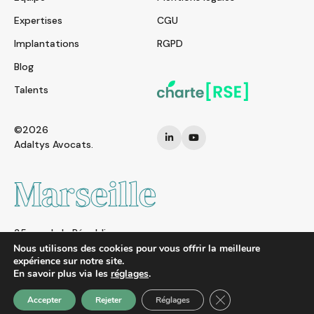
Expertises
CGU
Implantations
RGPD
Blog
Talents
©2026
Adaltys Avocats.
Marseille
25 rue de la République
13002 MARSEILLE
Nous utilisons des cookies pour vous offrir la meilleure
expérience sur notre site.
FRANCE
En savoir plus via les
réglages
.
Tel. : + 33 (0)4 91 01 95 26
Fermer la bannière d
Accepter
Rejeter
Réglages