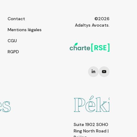
Contact
©2026
Adaltys Avocats.
Mentions légales
CGU
RGPD
Pékin
Suite 1902 SOHO Nexus Cente | A19 East Third
Ring North Road | Chaoyang District | 100020