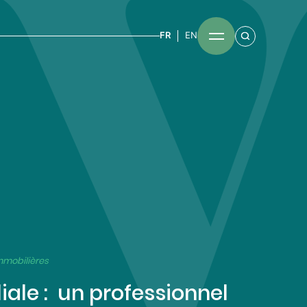
FR
EN
mmobilières
liale : un professionnel