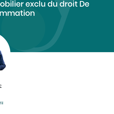
obilier exclu du droit De
ommation
e
il