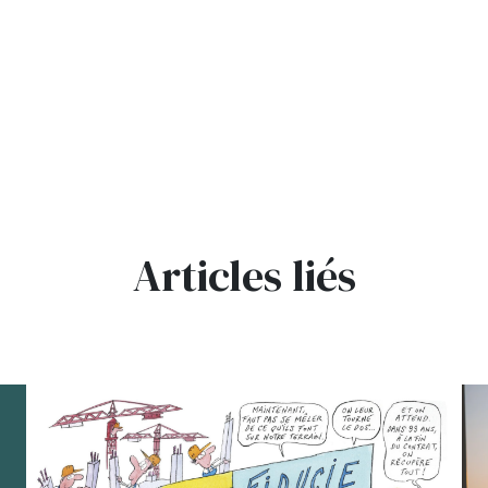
Articles liés
bg
bg