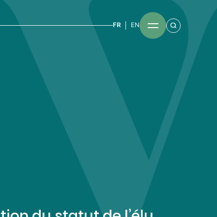
FR
EN
tion du statut de l’élu