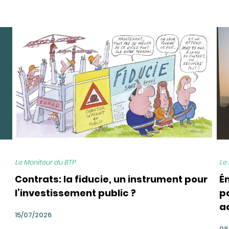
bg
bg
Le Moniteur du BTP
Le
Contrats: la fiducie, un instrument pour
É
l’investissement public ?
pa
a
15/07/2026
08