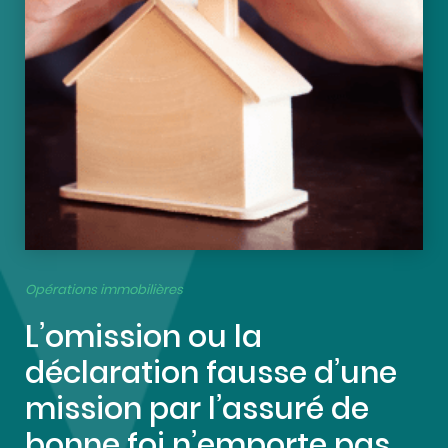
Opérations immobilières
L’omission ou la
déclaration fausse d’une
mission par l’assuré de
bonne foi n’emporte pas