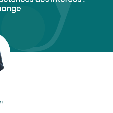
change
il