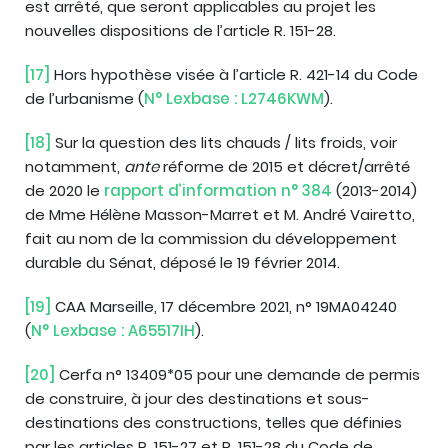
est arrêté, que seront applicables au projet les
nouvelles dispositions de l’article R. 151-28.
[17]
Hors hypothèse visée à l’article R. 421-14 du Code
de l’urbanisme (
N° Lexbase : L2746KWM
).
[18]
Sur la question des lits chauds / lits froids, voir
notamment,
ante
réforme de 2015 et décret/arrêté
de 2020 le
rapport d’information n° 384
(2013-2014)
de Mme Hélène Masson-Marret et M. André Vairetto,
fait au nom de la commission du développement
durable du Sénat, déposé le 19 février 2014.
[19]
CAA Marseille, 17 décembre 2021, n° 19MA04240
(
N° Lexbase : A65517IH
).
[20]
Cerfa n° 13409*05 pour une demande de permis
de construire, à jour des destinations et sous-
destinations des constructions, telles que définies
par les articles R. 151-27 et R. 151-28 du Code de