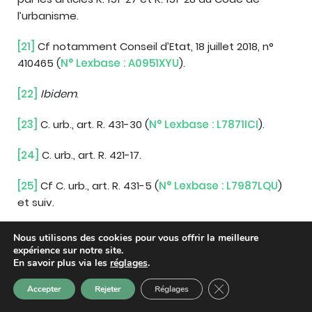
l’urbanisme.
[21]
Cf notamment Conseil d’Etat, 18 juillet 2018, n°
410465 (
N° Lexbase : A0951XYU
).
[22]
Ibidem
.
[23]
C. urb., art. R. 431-30 (
N° Lexbase : L7871ICI
).
[24]
C. urb., art. R. 421-17.
[25]
Cf C. urb., art. R. 431-5 (
N° Lexbase : L7987LQU
)
et suiv.
[26]
C. urb., art. L. 461-1 (
N° Lexbase : L0023LN8
) .
Nous utilisons des cookies pour vous offrir la meilleure
expérience sur notre site.
En savoir plus via les
[27]
C. urb., art. L. 461-2 (
réglages
N° Lexbase : L9807LM8
.
).
Fermer la bannière d
Accepter
Rejeter
Réglages
[28]
C. urb., art. L. 462-2.