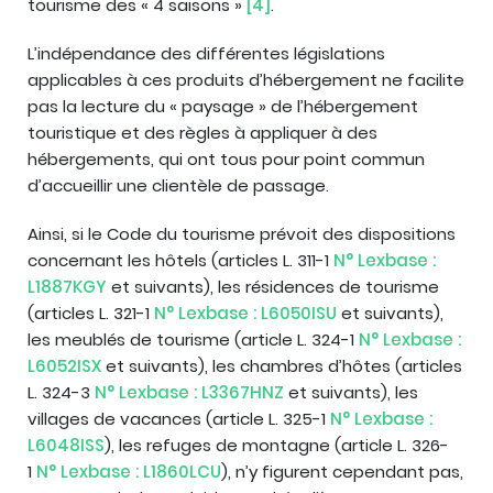
tourisme des « 4 saisons »
[4]
.
L’indépendance des différentes législations
applicables à ces produits d’hébergement ne facilite
pas la lecture du « paysage » de l’hébergement
touristique et des règles à appliquer à des
hébergements, qui ont tous pour point commun
d’accueillir une clientèle de passage.
Ainsi, si le Code du tourisme prévoit des dispositions
concernant les hôtels (articles L. 311-1
N° Lexbase :
L1887KGY
et suivants), les résidences de tourisme
(articles L. 321-1
N° Lexbase : L6050ISU
et suivants),
les meublés de tourisme (article L. 324-1
N° Lexbase :
L6052ISX
et suivants), les chambres d’hôtes (articles
L. 324-3
N° Lexbase : L3367HNZ
et suivants), les
villages de vacances (article L. 325-1
N° Lexbase :
L6048ISS
), les refuges de montagne (article L. 326-
1
N° Lexbase : L1860LCU
), n’y figurent cependant pas,