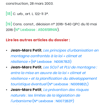
construction, 28 mars 2003.
[18]
C. urb., art. L. 122-11 3°.
[19]
Cons. const., décision n° 2016-540 QPC du 10 mai
2016 (
N° Lexbase : A5065RNW
).
Lire les autres articles du dossier :
Jean-Marc Petit
,
Les principes d’urbanisation en
montagne confrontés à la loi « climat et
résilience »
(N° Lexbase : N0067BZI)
Jean-Marc Petit
,
Les SCoT et PLU de montagne :
entre la mise en œuvre de la loi « climat et
résilience » et la planification du développement
touristique éventuel
(N° Lexbase : N0069BZL)
Jean-Marc Petit
,
La prévention des risques
naturels : les limites de la législation de
l’urbanisme
(N° Lexbase : N0072BZP)