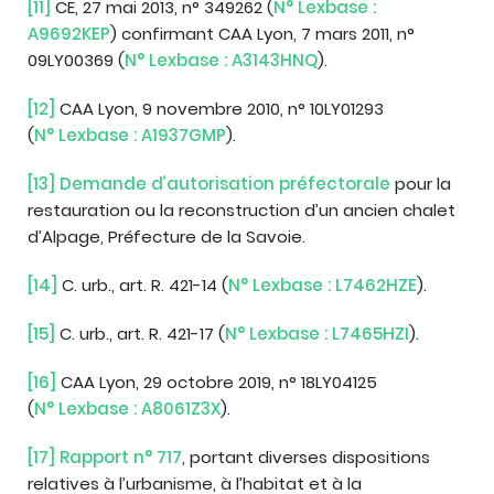
[11]
CE, 27 mai 2013, n° 349262 (
N° Lexbase :
A9692KEP
) confirmant CAA Lyon, 7 mars 2011, n°
09LY00369 (
N° Lexbase : A3143HNQ
).
[12]
CAA Lyon, 9 novembre 2010, n° 10LY01293
(
N° Lexbase : A1937GMP
).
[13]
Demande d’autorisation préfectorale
pour la
restauration ou la reconstruction d’un ancien chalet
d’Alpage, Préfecture de la Savoie.
[14]
C. urb., art. R. 421-14 (
N° Lexbase : L7462HZE
).
[15]
C. urb., art. R. 421-17 (
N° Lexbase : L7465HZI
).
[16]
CAA Lyon, 29 octobre 2019, n° 18LY04125
(
N° Lexbase : A8061Z3X
).
[17]
Rapport n° 717
, portant diverses dispositions
relatives à l’urbanisme, à l’habitat et à la