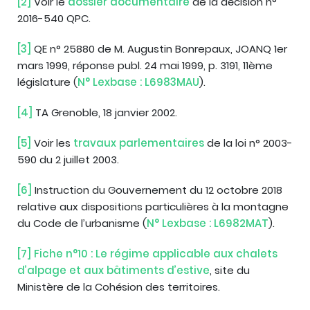
[2]
Voir le
dossier documentaire
de la décision n°
2016-540 QPC.
[3]
QE n° 25880 de M. Augustin Bonrepaux, JOANQ 1er
mars 1999, réponse publ. 24 mai 1999, p. 3191, 11ème
législature (
N° Lexbase : L6983MAU
).
[4]
TA Grenoble, 18 janvier 2002.
[5]
Voir les
travaux parlementaires
de la loi n° 2003-
590 du 2 juillet 2003.
[6]
Instruction du Gouvernement du 12 octobre 2018
relative aux dispositions particulières à la montagne
du Code de l’urbanisme (
N° Lexbase : L6982MAT
).
[7]
Fiche n°10 : Le régime applicable aux chalets
d’alpage et aux bâtiments d’estive
, site du
Ministère de la Cohésion des territoires.