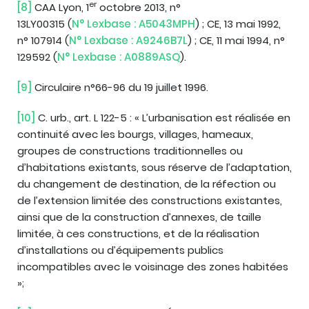
er
[8]
CAA Lyon, 1
octobre 2013, n°
13LY00315 (
N° Lexbase : A5043MPH
) ; CE, 13 mai 1992,
n° 107914 (
N° Lexbase : A9246B7L
) ; CE, 11 mai 1994, n°
129592 (
N° Lexbase : A0889ASQ
).
[9]
Circulaire n°66-96 du 19 juillet 1996.
[10]
C. urb., art. L 122-5 : « L’urbanisation est réalisée en
continuité avec les bourgs, villages, hameaux,
groupes de constructions traditionnelles ou
d’habitations existants, sous réserve de l’adaptation,
du changement de destination, de la réfection ou
de l’extension limitée des constructions existantes,
ainsi que de la construction d’annexes, de taille
limitée, à ces constructions, et de la réalisation
d’installations ou d’équipements publics
incompatibles avec le voisinage des zones habitées
»;