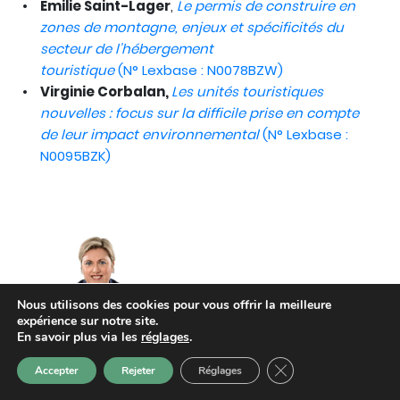
Emilie Saint-Lager
,
Le permis de construire en
zones de montagne, enjeux et spécificités du
secteur de l’hébergement
touristique
(N° Lexbase : N0078BZW)
Virginie Corbalan,
Les unités touristiques
nouvelles : focus sur la difficile prise en compte
de leur impact environnemental
(N° Lexbase :
N0095BZK)
Nous utilisons des cookies pour vous offrir la meilleure
expérience sur notre site.
En savoir plus via les
réglages
.
Fermer la bannière d
Accepter
Rejeter
Réglages