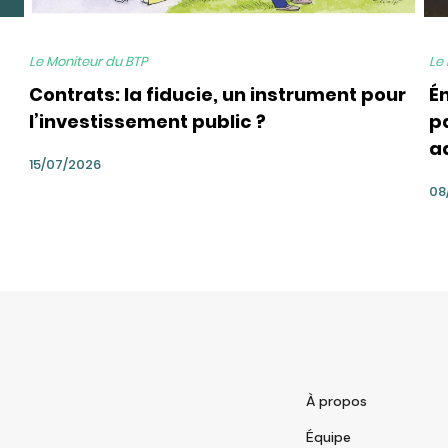
Le Moniteur du BTP
Le
Contrats: la fiducie, un instrument pour
É
l’investissement public ?
pa
a
15/07/2026
08
À propos
Équipe