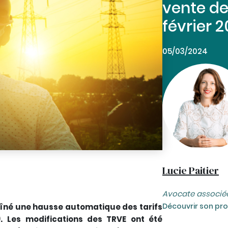
vente de 
février 
05/03/2024
Lucie Paitier
Avocate associé
Découvrir son prof
traîné une hausse automatique des tarifs
.
Les modifications des TRVE ont été