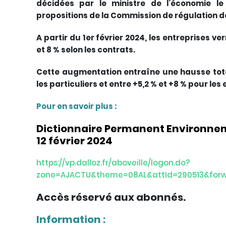
décidées par le ministre de l’économie l
propositions de la Commission de régulation de
A partir du 1er février 2024, les entreprises ve
et 8 % selon les contrats.
Cette augmentation entraîne une hausse tota
les particuliers et entre +5,2 % et +8 % pour les
Pour en savoir plus :
Dictionnaire Permanent Environnem
12 février 2024
https://vp.dalloz.fr/aboveille/logon.do?
zone=AJACTU&theme=08AL&attId=290513&forw
Accès réservé aux abonnés.
Information :