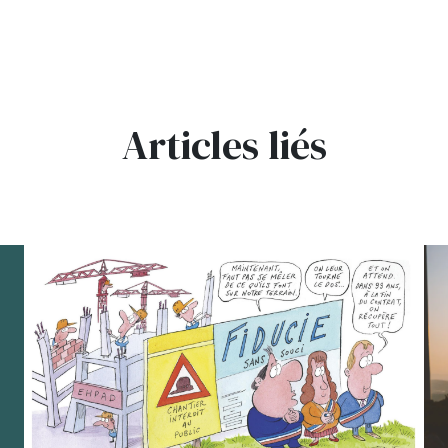
Articles liés
bg
bg