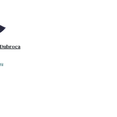
 Dubroca
il