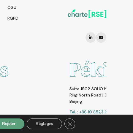
CGU
RGPD
Pékin
Suite 1902 SOHO Nexus Cente | A19 East Third
Ring North Road | Chaoyang District | 100020
Beijing
Tel. : +86 10 8523 6858
Fermer la bannière des cookies 
Rejeter
Réglages