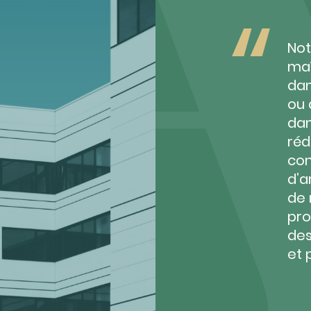
Not
maî
dan
ou 
dan
réd
con
d’a
de 
pro
des
et 