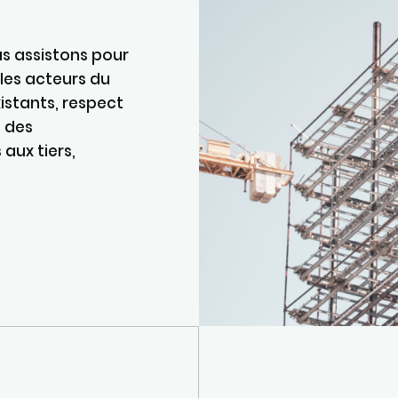
us assistons pour
 les acteurs du
stants, respect
e des
aux tiers,