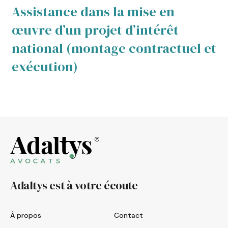
Assistance dans la mise en
A
œuvre d’un projet d’intérêt
œ
et
national (montage contractuel et
n
exécution)
e
Adaltys est à votre écoute
À propos
Contact