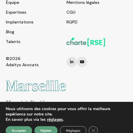
Équipe
Mentions légales
Expertises
CGU
Implantations
RGPD
Blog
Talents
©2026
Adaltys Avocats.
Marseille
25 rue de la République
13002 MARSEILLE
Nous utilisons des cookies pour vous offrir la meilleure
expérience sur notre site.
FRANCE
En savoir plus via les
réglages
.
Tel. : + 33 (0)4 91 01 95 26
Fermer la bannière d
Accepter
Rejeter
Réglages