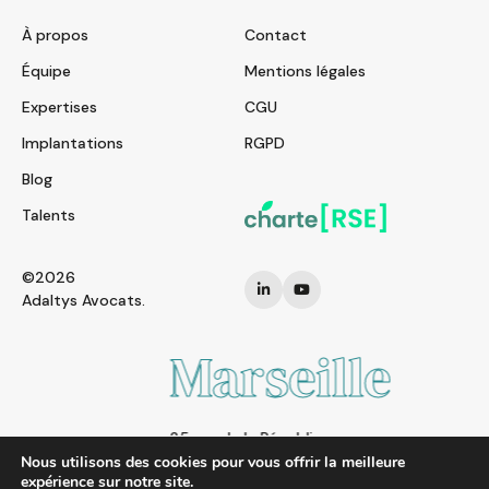
À propos
Contact
Équipe
Mentions légales
Expertises
CGU
Implantations
RGPD
Blog
Talents
©2026
Adaltys Avocats.
Marseille
25 rue de la République
13002 MARSEILLE
Nous utilisons des cookies pour vous offrir la meilleure
expérience sur notre site.
FRANCE