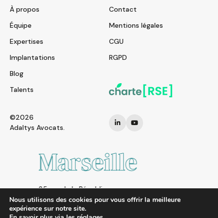
À propos
Contact
Équipe
Mentions légales
Expertises
CGU
Implantations
RGPD
Blog
Talents
©2026
Adaltys Avocats.
Marseille
25 rue de la République
13002 MARSEILLE
Nous utilisons des cookies pour vous offrir la meilleure
expérience sur notre site.
FRANCE
En savoir plus via les
réglages
.