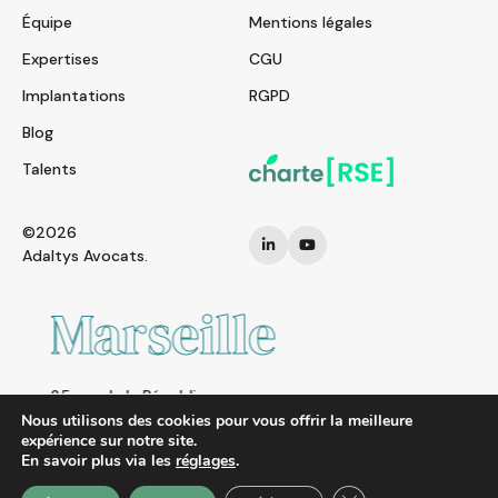
Équipe
Mentions légales
Expertises
CGU
Implantations
RGPD
Blog
Talents
©2026
Adaltys Avocats.
Marseille
25 rue de la République
13002 MARSEILLE
Nous utilisons des cookies pour vous offrir la meilleure
expérience sur notre site.
FRANCE
En savoir plus via les
réglages
.
Tel. : + 33 (0)4 91 01 95 26