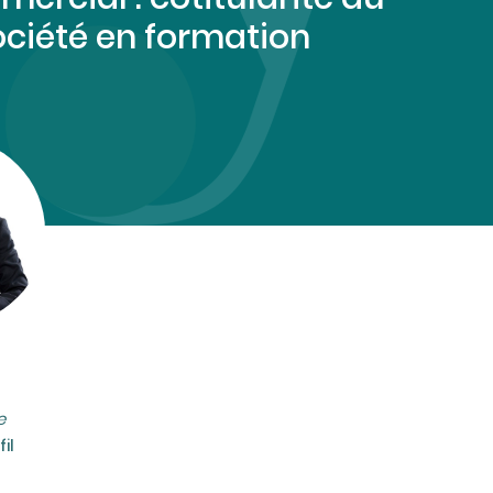
ociété en formation ­
e
il