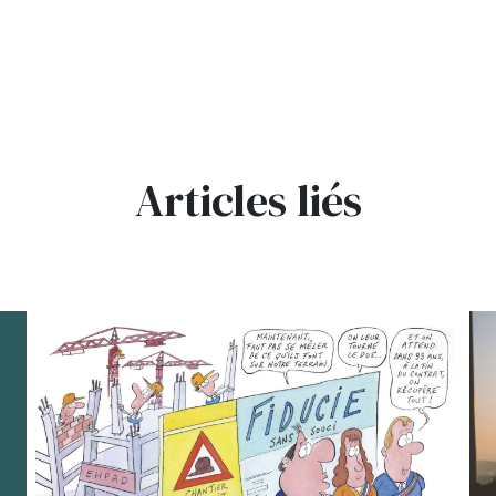
Articles liés
bg
bg