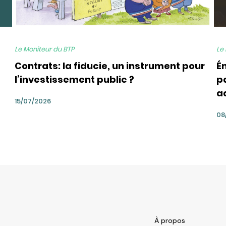
Le Moniteur du BTP
Le
Contrats: la fiducie, un instrument pour
É
l’investissement public ?
pa
a
15/07/2026
08
À propos