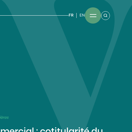
FR
EN
ières
mercial : cotitularité du