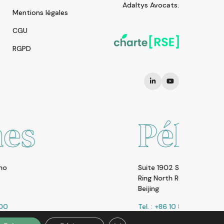
Adaltys Avocats.
Mentions légales
CGU
RGPD
Pékin
Suite 1902 SOHO Nexus Cente | A19 East Third
Ring North Road | Chaoyang District | 100020
Beijing
Tel. : +86 10 8523 6858
Fermer la bannière des cookies 