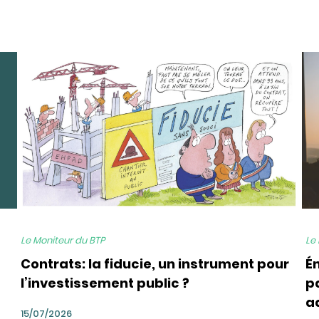
bg
bg
Le Moniteur du BTP
Le
Contrats: la fiducie, un instrument pour
É
l’investissement public ?
pa
a
15/07/2026