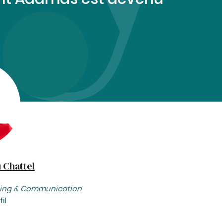
 Chattel
eting & Communication
il