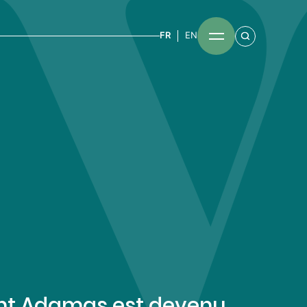
FR
EN
 Adamas est devenu