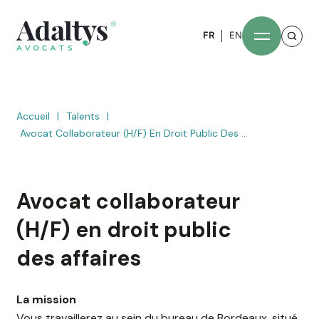
FR
EN
Accueil
|
Talents
|
Avocat Collaborateur (H/F) En Droit Public Des ...
Avocat collaborateur
(H/F) en droit public
des affaires
La mission
Vous travaillerez au sein du bureau de Bordeaux, situé