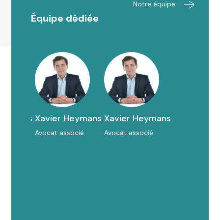
Notre équipe
Équipe dédiée
Heymans
Xavier Heymans
Xavier Heymans
socié
Avocat associé
Avocat associé