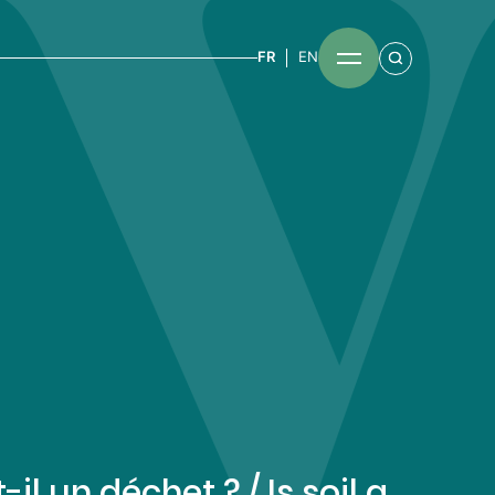
FR
EN
t-il un déchet ? / Is soil a