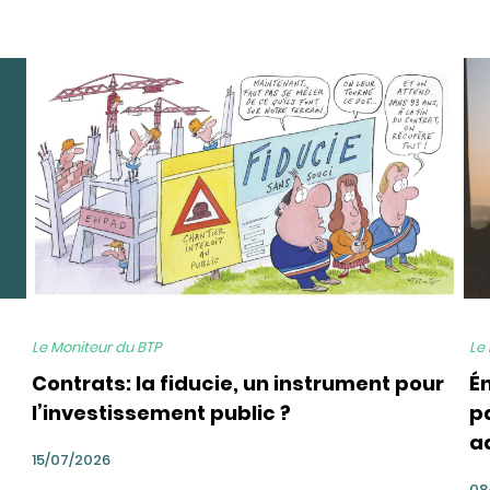
bg
bg
Le Moniteur du BTP
Le
Contrats: la fiducie, un instrument pour
É
l’investissement public ?
pa
a
15/07/2026
08