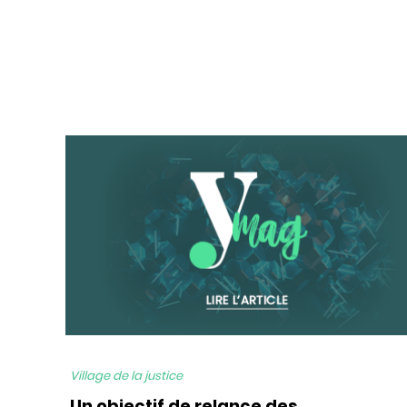
bg
Village de la justice
Un objectif de relance des