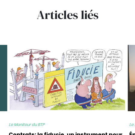
Articles liés
bg
bg
Le Moniteur du BTP
Le
Contrats: la fiducie, un instrument pour
É