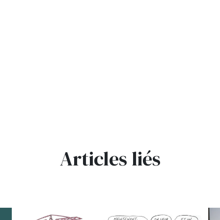
Articles liés
bg
bg