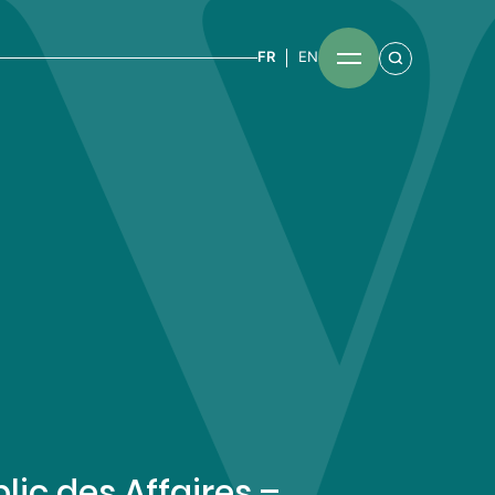
FR
EN
lic des Affaires –