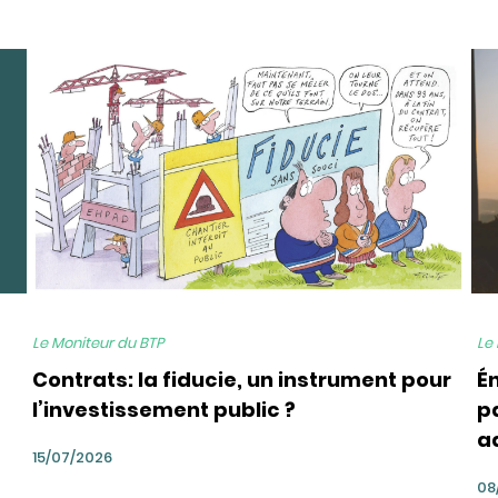
bg
bg
Le Moniteur du BTP
Le
Contrats: la fiducie, un instrument pour
É
l’investissement public ?
pa
a
15/07/2026
08