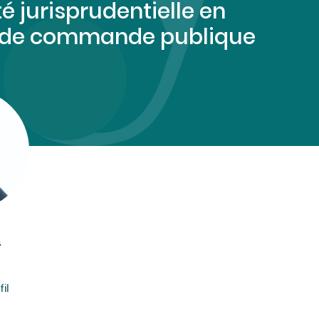
té jurisprudentielle en
 de commande publique
t
il