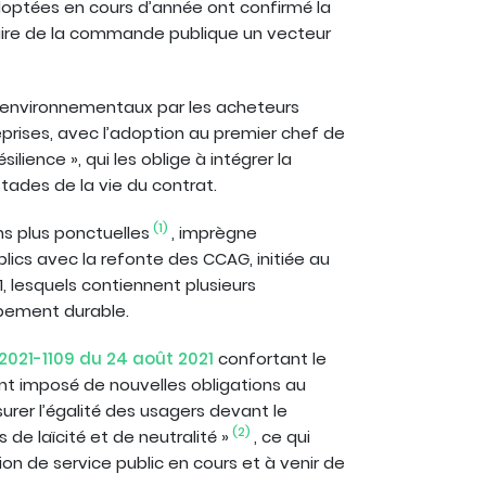
adoptées en cours d’année ont confirmé la
ire de la commande publique un vecteur
s environnementaux par les acheteurs
eprises, avec l’adoption au premier chef de
silience », qui les oblige à intégrer la
ades de la vie du contrat.
(1)
ns plus ponctuelles
, imprègne
ics avec la refonte des CCAG, initiée au
1, lesquels contiennent plusieurs
pement durable.
° 2021-1109 du 24 août 2021
confortant le
nt imposé de nouvelles obligations au
ssurer l’égalité des usagers devant le
(2)
 de laïcité et de neutralité »
, ce qui
ion de service public en cours et à venir de