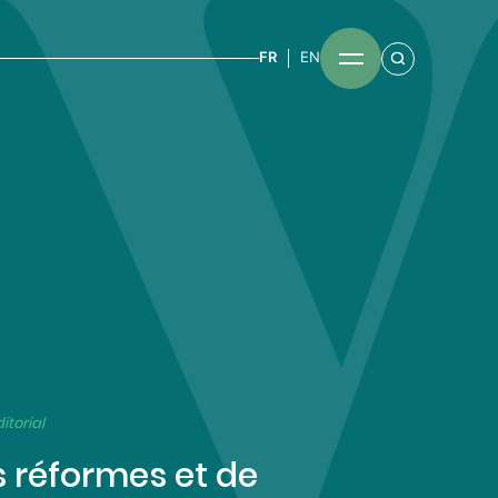
FR
EN
itorial
s réformes et de