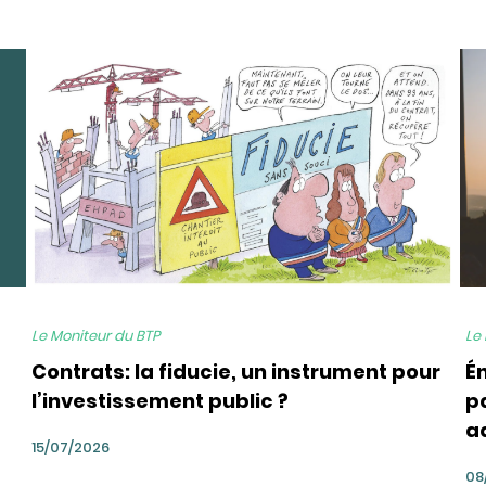
bg
bg
Le Moniteur du BTP
Le
Contrats: la fiducie, un instrument pour
É
l’investissement public ?
pa
a
15/07/2026
08