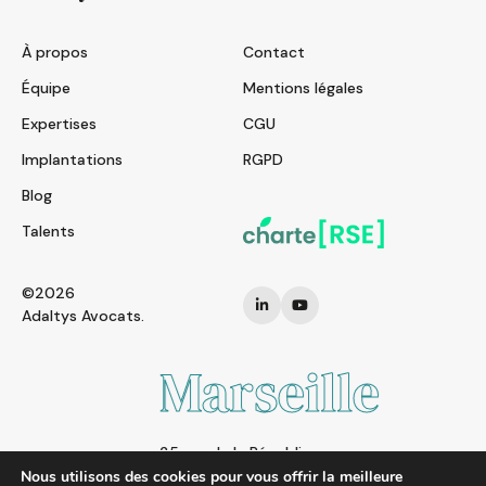
À propos
Contact
Équipe
Mentions légales
Expertises
CGU
Implantations
RGPD
Blog
Talents
©2026
Adaltys Avocats.
Marseille
25 rue de la République
13002 MARSEILLE
Nous utilisons des cookies pour vous offrir la meilleure