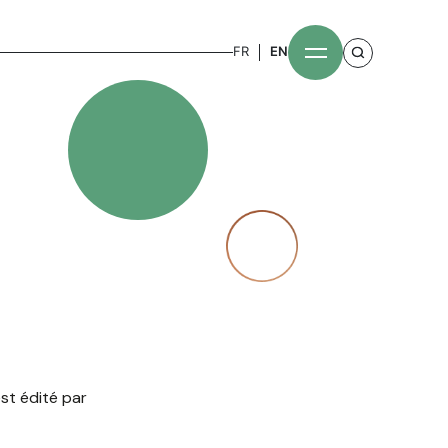
FR
EN
est édité par