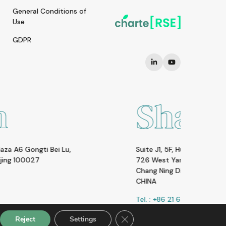
General Conditions of
Use
GDPR
Shanghai
Suite J1, 5F, Huamin Empire Plaza
726 West Yan An Rd.
Chang Ning District Shanghai, 200050
CHINA
Tel. : +86 21 6289 6676
Close GDPR Cookie Banner
Reject
Settings