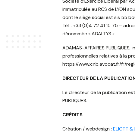
Société d’Exercice Libéral par Act
immatriculée au RCS de LYON sou
dont le siège social est sis 55
Tél. : +33 (0)4 72 41 15 75 – adr
dénommée « ADALTYS »
ADAMAS-AFFAIRES PUBLIQUES, inscr
professionnelles relatives à la p
https://www.cnb.avocat.fr/fr/re
DIRECTEUR DE LA PUBLICATIO
Le directeur de la publication e
PUBLIQUES.
CRÉDITS
Création / webdesign :
ELIOTT &