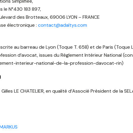
ions Simplifiée,
s le N°430 183 897,
 boulevard des Brotteaux, 69006 LYON – FRANCE
esse électronique :
contact@adaltys.com
ite au barreau de Lyon (Toque T. 658) et de Paris (Toque L. 
rofession d’avocat, issues du Règlement Intérieur National (cons
glement-interieur-national-de-la-profession-davocat-rin)
N
st Gilles LE CHATELIER, en qualité d’Associé Président de la
 MARKUS