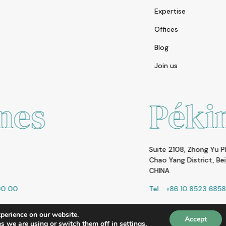
Expertise
Offices
Blog
Join us
Pékin
Suite 2108, Zhong Yu Plaza A6 Gongti Bei Lu,
Chao Yang District, Beijing 100027
CHINA
Tel. : +86 10 8523 6858
xperience on our website.
Accept
s we are using or switch them off in
settings
.